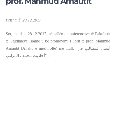
prof. Mahmud Arnautit
Prishtinë, 28.12.2017
Sot, më datë 28.12.2017, në sallën e konferencave të Fakultetit
të Studimeve Islame u bë promovimi i librit të prof. Mahmud
Arnautit (Allahu e mëshiroftë) me titull: “
أسنى المطالب في
أحاديث مختلف المراتب
” .