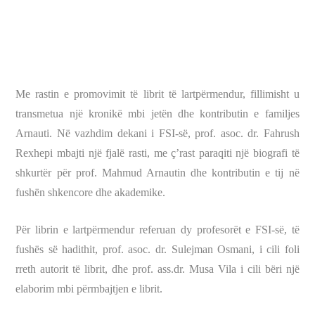
Me rastin e promovimit të librit të lartpërmendur, fillimisht u
transmetua një kronikë mbi jetën dhe kontributin e familjes
Arnauti. Në vazhdim dekani i FSI-së, prof. asoc. dr. Fahrush
Rexhepi mbajti një fjalë rasti, me ç’rast paraqiti një biografi të
shkurtër për prof. Mahmud Arnautin dhe kontributin e tij në
fushën shkencore dhe akademike.
Për librin e lartpërmendur referuan dy profesorët e FSI-së, të
fushës së hadithit, prof. asoc. dr. Sulejman Osmani, i cili foli
rreth autorit të librit, dhe prof. ass.dr. Musa Vila i cili bëri një
elaborim mbi përmbajtjen e librit.