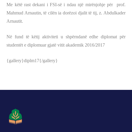
Me këtë rast dekani i FSI-së i ndau një mirënjohje për
prof.
Mahmud Arnautin, të cilën ia dorëzoi djalit të tij, z. Abdulkader
Arnautit.
Në fund të këtij aktiviteti u shpërndanë edhe diplomat për
studentët e diplomuar gjatë vitit akademik 2016/2017
{gallery}diplm17{/gallery}