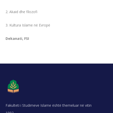
2. Akaid dhe filozofi
3. Kultura Islame në Evropë
Dekanati, FSI
Fakulteti i Studimeve Islame është themeluar në vitin
1992.