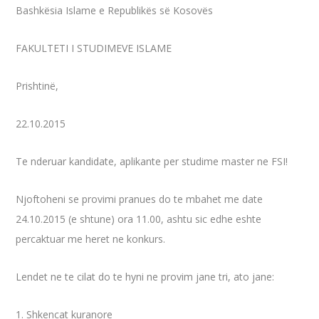
Bashkësia Islame e Republikës së Kosovës
FAKULTETI I STUDIMEVE ISLAME
Prishtinë,
22.10.2015
Te nderuar kandidate, aplikante per studime master ne FSI!
Njoftoheni se provimi pranues do te mbahet me date
24.10.2015 (e shtune) ora 11.00, ashtu sic edhe eshte
percaktuar me heret ne konkurs.
Lendet ne te cilat do te hyni ne provim jane tri, ato jane:
1. Shkencat kuranore