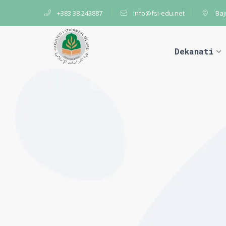
+383 38 243887
info@fsi-edu.net
Baj
Dekanati