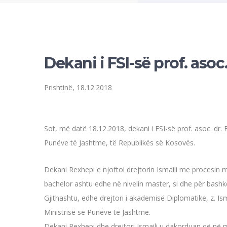
Dekani i FSI-së prof. asoc
Prishtinë, 18.12.2018
Sot, më datë 18.12.2018, dekani i FSI-së prof. asoc. dr. 
Punëve të Jashtme, të Republikës së Kosovës.
Dekani Rexhepi e njoftoi drejtorin Ismaili me procesin m
bachelor ashtu edhe në nivelin master, si dhe për bashk
Gjithashtu, edhe drejtori i akademisë Diplomatike, z. Is
Ministrisë së Punëve të Jashtme.
Dekani Rexhepi dhe drejtori Ismaili u dakorduan që në mu