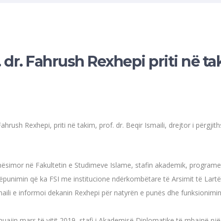
. dr. Fahrush Rexhepi priti në tak
Fahrush Rexhepi, priti në takim, prof. dr. Beqir Ismaili, drejtor i përg
ësimor në Fakultetin e Studimeve Islame, stafin akademik, programet të 
ëpunimin që ka FSI me institucione ndërkombëtare të Arsimit të Lartë
maili e informoi dekanin Rexhepi për natyrën e punës dhe funksionimin 
ajin mars të vitit 2019, stafi i Akademisë Diplomatike të mbajnë një 