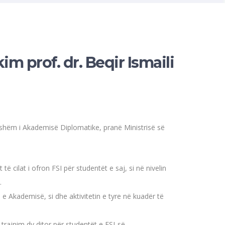
im prof. dr. Beqir Ismaili
jithshëm i Akademisë Diplomatike, pranë Ministrisë së
cilat i ofron FSI për studentët e saj, si në nivelin
.
e Akademisë, si dhe aktivitetin e tyre në kuadër të
trajnim dy ditor për studentët e FSI-së.