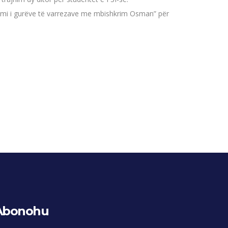
frimi i gurëve të varrezave me mbishkrim Osman” për
Abonohu