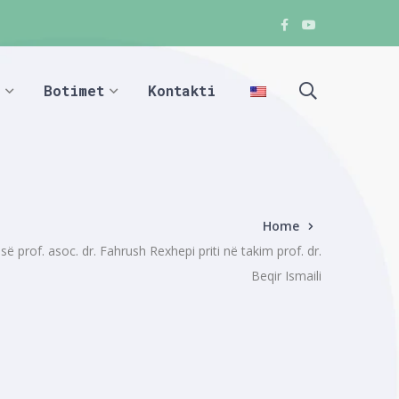
Facebook
Youtube
Facebook
Facebook
Botimet
Kontakti
Home
së prof. asoc. dr. Fahrush Rexhepi priti në takim prof. dr.
Beqir Ismaili