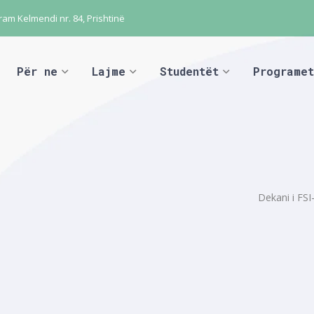
ram Kelmendi nr. 84, Prishtinë
Për ne
Lajme
Studentët
Programet
Dekani i FSI-