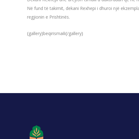
Në fund të takimit, dekani Rexhepi i dhuroi një ekzemp
regjionin e Prishtinës.
{gallery}beqirismaili{/gallery}