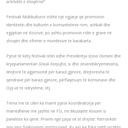
arkitekte e shoqërisë
”.
Festivali Multikulturor është një ngjarje që promovon
identitetin dhe kulturën e komuniteteve rom, ashkali dhe
egjiptian në Kosovë, po ashtu promovon rolin e grave në
shoqëri dhe ofrimin e mundësive te barabarta.
Pjesë të këtij festivali ishin edhe Presidentja
Vjosa Osmani
dhe
kryeparlamentari
Glauk Konjufca
, si dhe zëvendskryeministra,
drejtorë të agjensionit për barazi gjinore, drejtoresha të
qendrave për barazi gjinore, përfaqësues të komunave dhe
Ojq-ve të ndryshme, etj.
Tema me të cilën ka marrë pjesë koordinatorja për
marrëdhënie me jashtë në FSI, mr.
Muzaqete Kosumi
si
paneliste ka qenë:
Privimi nga çasja në të drejtat: Patriarkati
apo mos funksionimi institucional
. Ku ajo ka folur rreth pozitës