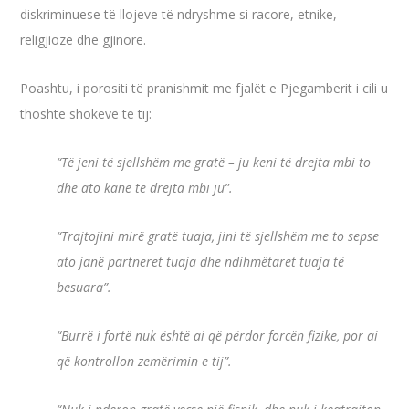
diskriminuese të llojeve të ndryshme si racore, etnike,
religjioze dhe gjinore.
Poashtu, i porositi të pranishmit me fjalët e Pjegamberit i cili u
thoshte shokëve të tij:
“Të jeni të sjellshëm me gratë – ju keni të drejta mbi to
dhe ato kanë të drejta mbi ju”.
“Trajtojini mirë gratë tuaja, jini të sjellshëm me to sepse
ato janë partneret tuaja dhe ndihmëtaret tuaja të
besuara”.
“Burrë i fortë nuk është ai që përdor forcën fizike, por ai
që kontrollon zemërimin e tij”.