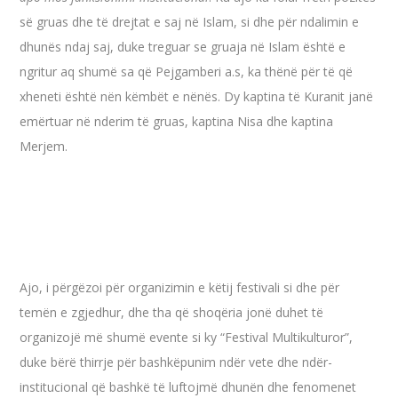
së gruas dhe të drejtat e saj në Islam, si dhe për ndalimin e
dhunës ndaj saj, duke treguar se gruaja në Islam është e
ngritur aq shumë sa që Pejgamberi a.s, ka thënë për të që
xheneti është nën këmbët e nënës. Dy kaptina të Kuranit janë
emërtuar në nderim të gruas, kaptina Nisa dhe kaptina
Merjem.
Ajo, i përgëzoi për organizimin e këtij festivali si dhe për
temën e zgjedhur, dhe tha që shoqëria jonë duhet të
organizojë më shumë evente si ky “Festival Multikulturor”,
duke bërë thirrje për bashkëpunim ndër vete dhe ndër-
institucional që bashkë të luftojmë dhunën dhe fenomenet