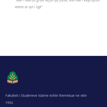
“Nuk i nderon gratë veçse një fisnik, dhe nuk i keqtrajton
vetëm se një i ligë”
Fakulteti i Studimeve Islame është themeluar në vitin
1992.