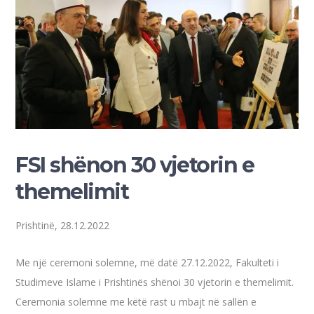
FSI shënon 30 vjetorin e
themelimit
Prishtinë, 28.12.2022
Me një ceremoni solemne, më datë 27.12.2022, Fakulteti i
Studimeve Islame i Prishtinës shënoi 30 vjetorin e themelimit.
Ceremonia solemne me këtë rast u mbajt në sallën e