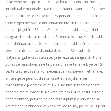
duke vënë në dispozicion të kësaj kauze potencialin, moral,
intelektual e materialë”. Më tutje, dekani Hasani duke folur për
gjendje aktuale të FSI-së tha: “Ky përvjetori i 30-të, Fakultetin
tonë e gjen me 567 të diplomuar në nivelin themelor, ndërsa
një arritje tjetër e FSI-së, s’ka dyshim, se është organizimi i
programit në nivelin master ne Shkencat Islame, ku gjithashtu
janë shënuar arritje të lakmueshme dhe është bërë një punë e
vyeshëm në këtë rrafsh, duke diplomuar 32 studentë.
Natyrisht gjithë këto suksese, janë rezultat i angazhimit dhe
punës së pamohueshme të paraardhësve tanë në krye të FSI-
së, të cilët në bazë të kompetencave, kushteve e rrethanave,
arritën që të përmbushin kërkesat e nevojshme për
akreditimin e programeve të FSI si në nivelin themelor ashtu
edhe në atë të masterit. Në këtë drejtim FSI ka pasur gjithnjë
edhe ndihmën, përkrahjen dhe mirëkuptimin e Ministrisë së
Arsimit dhe institucioneve kompetente të saj, për se ne u jemi