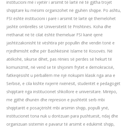
institucioni më i vjetër i arsimit të lartë në të gjitha trojet
shqiptare ku mësimi organizohet në gjuhën shqipe. Po ashtu,
FSI është institucioni i parë i arsimit të lartë që themelohet
jashtë ombrellës së Universitetit të Prishtinës. Koha dhe
rrethanat në të cilat është themeluar FSI kanë qenë
jashtëzakonisht të vështira për popullin dhe vendin tonë e
rrjedhimisht edhe për Bashkësinë Islame të Kosovës. Në
atëkohë, sikurse dihet, pas rënies së perdes së hekurt të
komunizmit, në vend se të shijonim frytet e demokracisë,
fatkeqësisht u përballëm me një riokupim klasik nga ana e
Serbisë, e cila kishte nxjerrë nxënësit, studentët e pedagogët
shqiptarë nga institucionet shkollore e universitare. Mirëpo,
me gjithë dhunën dhe represion e pushtetit serb mbi
shqiptarët e posaçërisht mbi arsimin shqip, populli ynë,
institucionet tona nuk u dorëzuan para pushtuesit, ndaj dhe
organizuan sistemin e pavarur të arsimit e edukimit shqip,