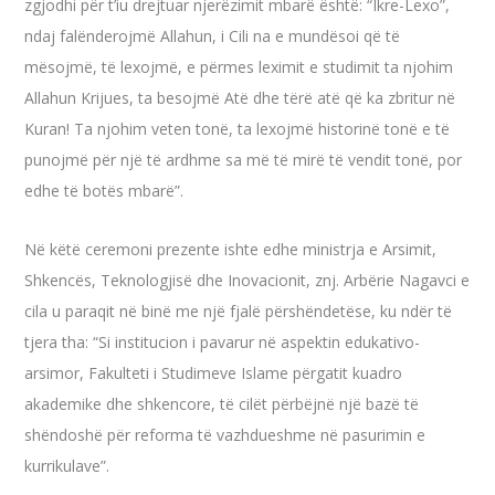
zgjodhi për t’iu drejtuar njerëzimit mbarë është: “Ikre-Lexo”,
ndaj falënderojmë Allahun, i Cili na e mundësoi që të
mësojmë, të lexojmë, e përmes leximit e studimit ta njohim
Allahun Krijues, ta besojmë Atë dhe tërë atë që ka zbritur në
Kuran! Ta njohim veten tonë, ta lexojmë historinë tonë e të
punojmë për një të ardhme sa më të mirë të vendit tonë, por
edhe të botës mbarë”.
Në këtë ceremoni prezente ishte edhe ministrja e Arsimit,
Shkencës, Teknologjisë dhe Inovacionit, znj. Arbërie Nagavci e
cila u paraqit në binë me një fjalë përshëndetëse, ku ndër të
tjera tha: “Si institucion i pavarur në aspektin edukativo-
arsimor, Fakulteti i Studimeve Islame përgatit kuadro
akademike dhe shkencore, të cilët përbëjnë një bazë të
shëndoshë për reforma të vazhdueshme në pasurimin e
kurrikulave”.