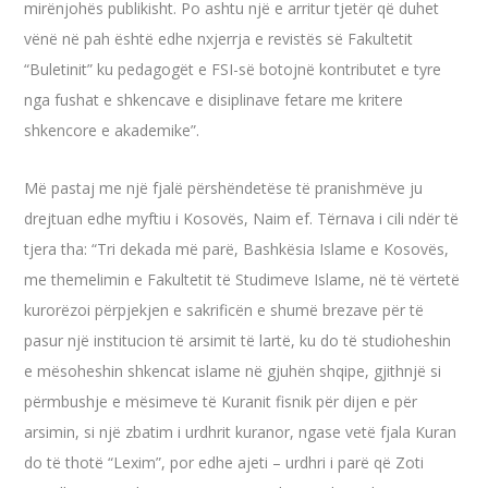
mirënjohës publikisht. Po ashtu një e arritur tjetër që duhet
vënë në pah është edhe nxjerrja e revistës së Fakultetit
“Buletinit” ku pedagogët e FSI-së botojnë kontributet e tyre
nga fushat e shkencave e disiplinave fetare me kritere
shkencore e akademike”.
Më pastaj me një fjalë përshëndetëse të pranishmëve ju
drejtuan edhe myftiu i Kosovës, Naim ef. Tërnava i cili ndër të
tjera tha: “Tri dekada më parë, Bashkësia Islame e Kosovës,
me themelimin e Fakultetit të Studimeve Islame, në të vërtetë
kurorëzoi përpjekjen e sakrificën e shumë brezave për të
pasur një institucion të arsimit të lartë, ku do të studioheshin
e mësoheshin shkencat islame në gjuhën shqipe, gjithnjë si
përmbushje e mësimeve të Kuranit fisnik për dijen e për
arsimin, si një zbatim i urdhrit kuranor, ngase vetë fjala Kuran
do të thotë “Lexim”, por edhe ajeti – urdhri i parë që Zoti