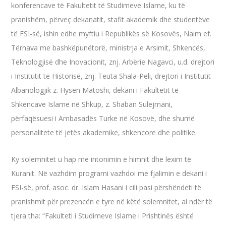
konferencave të Fakultetit të Studimeve Islame, ku të
pranishëm, përveç dekanatit, stafit akademik dhe studentëve
të FSI-së, ishin edhe myftiu i Republikës së Kosovës, Naim ef.
Tërnava me bashkëpunëtorë, ministrja e Arsimit, Shkencës,
Teknologjisë dhe Inovacionit, znj.
Arbërie Nagavci, u.d. drejtori
i Institutit të Historisë, znj. Teuta Shala-Peli, drejtori i Institutit
Albanologjik z. Hysen Matoshi, dekani i Fakultetit të
Shkencave Islame në Shkup, z. Shaban Sulejmani,
përfaqësuesi i Ambasadës Turke në Kosovë, dhe shumë
personalitete të jetës akademike, shkencore dhe politike.
Ky solemnitet u hap me intonimin e himnit dhe lexim të
Kuranit. Në vazhdim programi vazhdoi me fjalimin e dekani i
FSI-së, prof. asoc. dr. Islam Hasani i cili pasi përshëndeti të
pranishmit për prezencën e tyre në këtë solemnitet, ai ndër të
tjera tha: “Fakulteti i Studimeve Islame i Prishtinës është