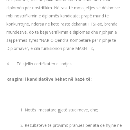
diplomën për nostrifikim. Në rast të mossjelljes së dëshmive
mbi nostrifikimin e diplomës kandidatët prapë mund të
konkurrojnë, ndërsa në këto raste dekanati i FSI-së, brenda
mundësive, do të bëjë verifikimin e diplomës dhe njohjen e
saj përmes zyrës “NARIC-Qendra Kombëtare për njohje të
Diplomave”, e cila funksionon pranë MASHT-it,
4. Të sjellin certifikatën e lindjes.
Rangimi i kandidatëve bëhet në bazë të:
1. Notës mesatare gjatë studimeve, dhe;
2. Rezultateve të provimit pranues për ata që hyjnë në