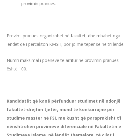
provimin pranues.
Provimi pranues organizohet në fakultet, dhe mbahet nga
lëndët që i përcakton KMSH, por jo më tepër se në tri lëndë.
Numri maksimal i poenëve të arritur në provimin pranues
është 100.
Kandidatët që kanë përfunduar studimet në ndonjë
fakultet-drejtim tjetër, mund të konkurrojnë për
studime master në FSI, me kusht që paraprakisht t’i
nënshtrohen provimeve diferenciale në Fakultetin e
Studimeve Islame, në lëndët themelore, të cilat i