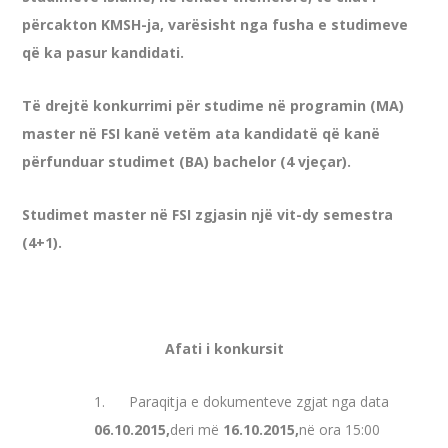
përcakton KMSH-ja, varësisht nga fusha e studimeve
që ka pasur kandidati.
Të drejtë konkurrimi për studime në programin (MA)
master në FSI kanë vetëm ata kandidatë që kanë
përfunduar studimet (BA) bachelor (4 vjeçar).
Studimet master në FSI zgjasin një vit-dy semestra
(4+1).
Afati i konkursit
1. Paraqitja e dokumenteve zgjat nga data
06.10.2015,
deri më
16.10.2015,
në ora 15:00