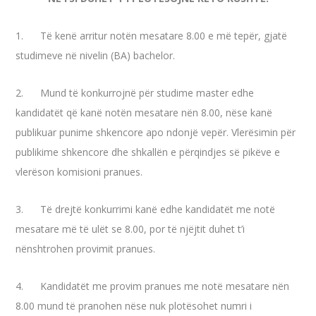
1. Të kenë arritur notën mesatare 8.00 e më tepër, gjatë
studimeve në nivelin (BA) bachelor.
2. Mund të konkurrojnë për studime master edhe
kandidatët që kanë notën mesatare nën 8.00, nëse kanë
publikuar punime shkencore apo ndonjë vepër. Vlerësimin për
publikime shkencore dhe shkallën e përqindjes së pikëve e
vlerëson komisioni pranues.
3. Të drejtë konkurrimi kanë edhe kandidatët me notë
mesatare më të ulët se 8.00, por të njëjtit duhet t’i
nënshtrohen provimit pranues.
4. Kandidatët me provim pranues me notë mesatare nën
8.00 mund të pranohen nëse nuk plotësohet numri i