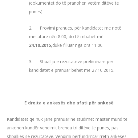
(dokumentet do të pranohen vetëm ditëve të
punës).
2. Provimi pranues, për kandidatët me notë
mesatare nën 8.00, do të mbahet më
24.10.2015,
duke filluar nga ora 11:00.
3. Shpallja e rezultateve preliminare për
kandidatët e pranuar bëhet më 27.10.2015.
E drejta e ankesës dhe afati për ankesë
Kandidatët që nuk janë pranuar në studimet master mund të
ankohen kundër vendimit brenda tri ditëve të punës, pas
shpalljes së rezultateve. Vendimi përfundimtar rreth ankesës