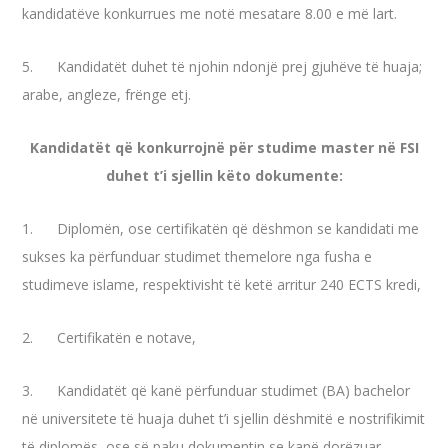
kandidatëve konkurrues me notë mesatare 8.00 e më lart.
5. Kandidatët duhet të njohin ndonjë prej gjuhëve të huaja;
arabe, angleze, frënge etj.
Kandidatët që konkurrojnë për studime master në FSI
duhet t’i sjellin këto dokumente:
1. Diplomën, ose certifikatën që dëshmon se kandidati me
sukses ka përfunduar studimet themelore nga fusha e
studimeve islame, respektivisht të ketë arritur 240 ECTS kredi,
2. Certifikatën e notave,
3. Kandidatët që kanë përfunduar studimet (BA) bachelor
në universitete të huaja duhet t’i sjellin dëshmitë e nostrifikimit
të diplomës, ose së paku dokumentin se kanë dorëzuar