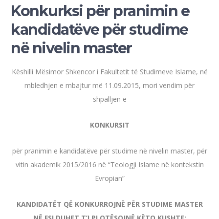
Konkurksi për pranimin e
kandidatëve për studime
në nivelin master
Këshilli Mësimor Shkencor i Fakultetit të Studimeve Islame, në
mbledhjen e mbajtur më 11.09.2015, mori vendim për
shpalljen e
KONKURSIT
për pranimin e kandidatëve për studime në nivelin master, për
vitin akademik 2015/2016 në “Teologji Islame në kontekstin
Evropian”
KANDIDATËT QË KONKURROJNË PËR STUDIME MASTER
NË FSI DUHET T’I PLOTËSOJNË KËTO KUSHTE: