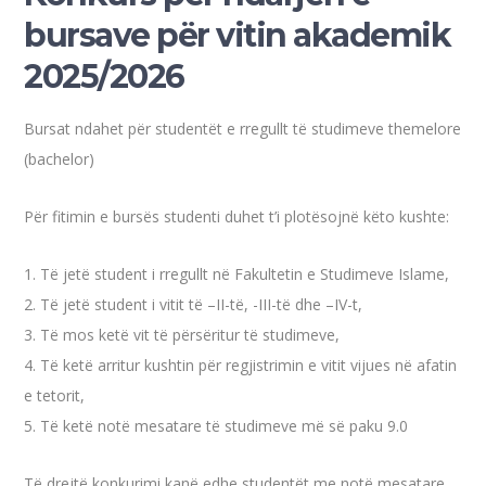
bursave për vitin akademik
2025/2026
Bursat ndahet për studentët e rregullt të studimeve themelore
(bachelor)
Për fitimin e bursës studenti duhet t’i plotësojnë këto kushte:
1. Të jetë student i rregullt në Fakultetin e Studimeve Islame,
2. Të jetë student i vitit të –II-të, -III-të dhe –IV-t,
3. Të mos ketë vit të përsëritur të studimeve,
4. Të ketë arritur kushtin për regjistrimin e vitit vijues në afatin
e tetorit,
5. Të ketë notë mesatare të studimeve më së paku 9.0
Të drejtë konkurimi kanë edhe studentët me notë mesatare