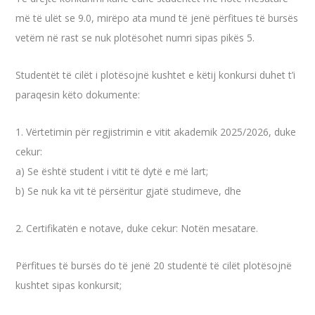
më të ulët se 9.0, mirëpo ata mund të jenë përfitues të bursës
vetëm në rast se nuk plotësohet numri sipas pikës 5.
Studentët të cilët i plotësojnë kushtet e këtij konkursi duhet t’i
paraqesin këto dokumente:
1. Vërtetimin për regjistrimin e vitit akademik 2025/2026, duke
cekur:
a) Se është student i vitit të dytë e më lart;
b) Se nuk ka vit të përsëritur gjatë studimeve, dhe
2. Certifikatën e notave, duke cekur: Notën mesatare.
Përfitues të bursës do të jenë 20 studentë të cilët plotësojnë
kushtet sipas konkursit;