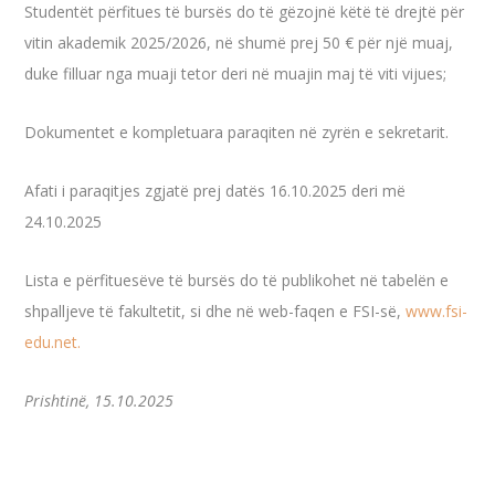
Studentët përfitues të bursës do të gëzojnë këtë të drejtë për
vitin akademik 2025/2026, në shumë prej 50 € për një muaj,
duke filluar nga muaji tetor deri në muajin maj të viti vijues;
Dokumentet e kompletuara paraqiten në zyrën e sekretarit.
Afati i paraqitjes zgjatë prej datës 16.10.2025 deri më
24.10.2025
Lista e përfituesëve të bursës do të publikohet në tabelën e
shpalljeve të fakultetit, si dhe në web-faqen e FSI-së,
www.fsi-
edu.net.
Prishtinë, 15.10.2025