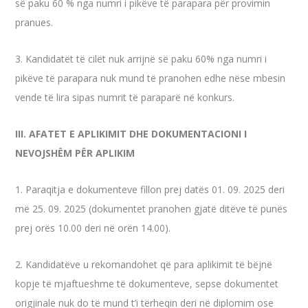
së paku 60 % nga numri i pikëve të parapara për provimin
pranues.
3. Kandidatët të cilët nuk arrijnë së paku 60% nga numri i
pikëve të parapara nuk mund të pranohen edhe nëse mbesin
vende të lira sipas numrit të paraparë në konkurs.
III. AFATET E APLIKIMIT DHE DOKUMENTACIONI I
NEVOJSHËM PËR APLIKIM
1. Paraqitja e dokumenteve fillon prej datës 01. 09. 2025 deri
më 25. 09. 2025 (dokumentet pranohen gjatë ditëve të punës
prej orës 10.00 deri në orën 14.00).
2. Kandidatëve u rekomandohet që para aplikimit të bëjnë
kopje të mjaftueshme të dokumenteve, sepse dokumentet
origjinale nuk do të mund t’i tërheqin deri në diplomim ose