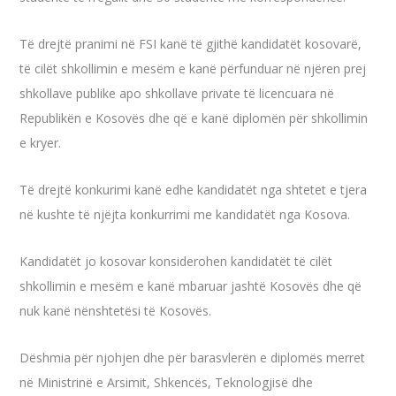
Të drejtë pranimi në FSI kanë të gjithë kandidatët kosovarë,
të cilët shkollimin e mesëm e kanë përfunduar në njëren prej
shkollave publike apo shkollave private të licencuara në
Republikën e Kosovës dhe që e kanë diplomën për shkollimin
e kryer.
Të drejtë konkurimi kanë edhe kandidatët nga shtetet e tjera
në kushte të njëjta konkurrimi me kandidatët nga Kosova.
Kandidatët jo kosovar konsiderohen kandidatët të cilët
shkollimin e mesëm e kanë mbaruar jashtë Kosovës dhe që
nuk kanë nënshtetësi të Kosovës.
Dëshmia për njohjen dhe për barasvlerën e diplomës merret
në Ministrinë e Arsimit, Shkencës, Teknologjisë dhe