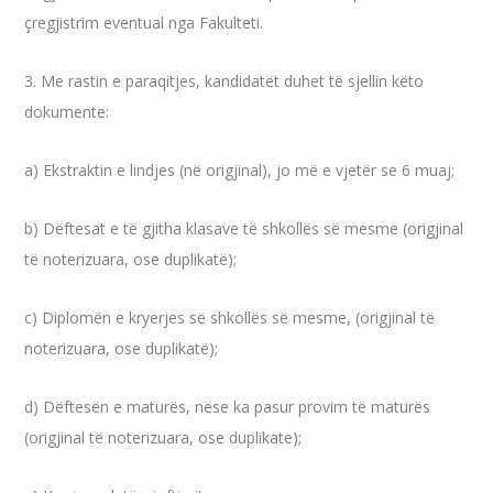
çregjistrim eventual nga Fakulteti.
3. Me rastin e paraqitjes, kandidatët duhet të sjellin këto
dokumente:
a) Ekstraktin e lindjes (në origjinal), jo më e vjetër se 6 muaj;
b) Dëftesat e të gjitha klasave të shkollës së mesme (origjinal
të noterizuara, ose duplikatë);
c) Diplomën e kryerjes së shkollës së mesme, (origjinal të
noterizuara, ose duplikatë);
d) Dëftesën e maturës, nëse ka pasur provim të maturës
(origjinal të noterizuara, ose duplikate);