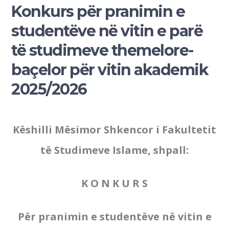
Konkurs për pranimin e
studentëve në vitin e parë
të studimeve themelore-
baçelor për vitin akademik
2025/2026
Këshilli Mësimor Shkencor i Fakultetit
të Studimeve Islame, shpall:
K O N K U R S
Për pranimin e studentëve në vitin e