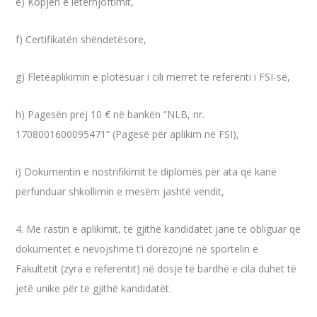
e) Kopjen e letërnjoftimit,
f) Certifikatën shëndetësore,
g) Fletëaplikimin e plotësuar i cili merret te referenti i FSI-së,
h) Pagesën prej 10 € në bankën “NLB, nr.
1708001600095471” (Pagesë për aplikim në FSI),
i) Dokumentin e nostrifikimit të diplomës për ata që kanë
përfunduar shkollimin e mesëm jashtë vendit,
4. Me rastin e aplikimit, të gjithë kandidatët janë të obliguar që
dokumentet e nevojshme t’i dorëzojnë në sportelin e
Fakultetit (zyra e referentit) në dosje të bardhë e cila duhet të
jetë unike për të gjithë kandidatët.