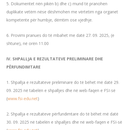
5. Dokumentet nën pikën b) dhe c) mund të pranohen
duplikate vetëm nëse dëshmohen me vërtetim nga organet
kompetente për humbje, dëmtim ose vjedhje.
6. Provimi pranues do të mbahet me datë 27. 09. 2025, (e
shtune), në orën 11.00
IV. SHPALLJA E REZULTATEVE PRELIMINARE DHE
PËRFUNDIMTARE
1. Shpallja e rezultateve preliminare do të bëhet më datë 29.
09. 2025 në tabelën e shpalljes dhe në web-faqen e FSI-së
(
www.fsi-edu.net
)
2. Shpallja e rezultateve përfundimtare do të bëhet më datë
30. 09. 2025 në tabelën e shpalljes dhe në web-faqen e FSI-së