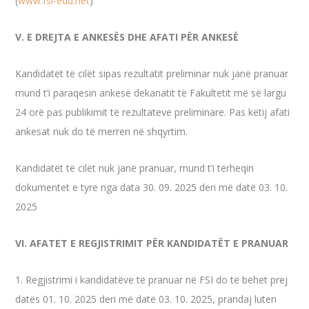
(
www.fsi-edu.net
)
V. E DREJTA E ANKESËS DHE AFATI PËR ANKESË
Kandidatët të cilët sipas rezultatit preliminar nuk janë pranuar
mund t’i paraqesin ankesë dekanatit të Fakultetit më së largu
24 orë pas publikimit të rezultateve preliminare. Pas këtij afati
ankesat nuk do të merren në shqyrtim.
Kandidatët të cilët nuk janë pranuar, mund t’i tërheqin
dokumentet e tyre nga data 30. 09. 2025 deri më datë 03. 10.
2025
VI. AFATET E REGJISTRIMIT PËR KANDIDATËT E PRANUAR
1. Regjistrimi i kandidatëve të pranuar në FSI do të bëhet prej
datës 01. 10. 2025 deri më datë 03. 10. 2025, prandaj luten