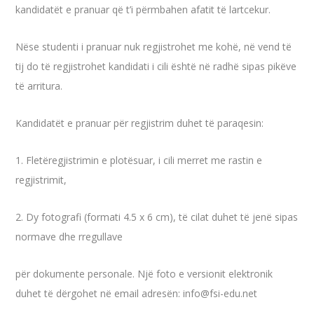
kandidatët e pranuar që t’i përmbahen afatit të lartcekur.
Nëse studenti i pranuar nuk regjistrohet me kohë, në vend të
tij do të regjistrohet kandidati i cili është në radhë sipas pikëve
të arritura.
Kandidatët e pranuar për regjistrim duhet të paraqesin:
1. Fletëregjistrimin e plotësuar, i cili merret me rastin e
regjistrimit,
2. Dy fotografi (formati 4.5 x 6 cm), të cilat duhet të jenë sipas
normave dhe rregullave
për dokumente personale. Një foto e versionit elektronik
duhet të dërgohet në email adresën: info@fsi-edu.net