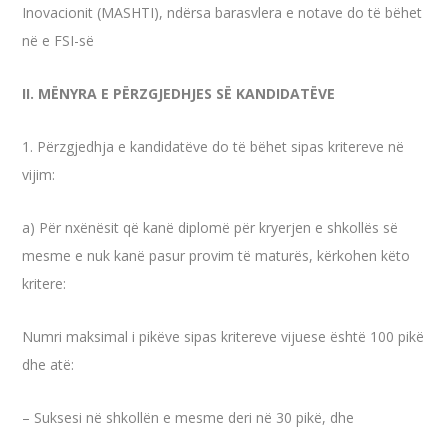
Inovacionit (MASHTI), ndërsa barasvlera e notave do të bëhet
në e FSI-së
II. MËNYRA E PËRZGJEDHJES SË KANDIDATËVE
1. Përzgjedhja e kandidatëve do të bëhet sipas kritereve në
vijim:
a) Për nxënësit që kanë diplomë për kryerjen e shkollës së
mesme e nuk kanë pasur provim të maturës, kërkohen këto
kritere:
Numri maksimal i pikëve sipas kritereve vijuese është 100 pikë
dhe atë:
– Suksesi në shkollën e mesme deri në 30 pikë, dhe