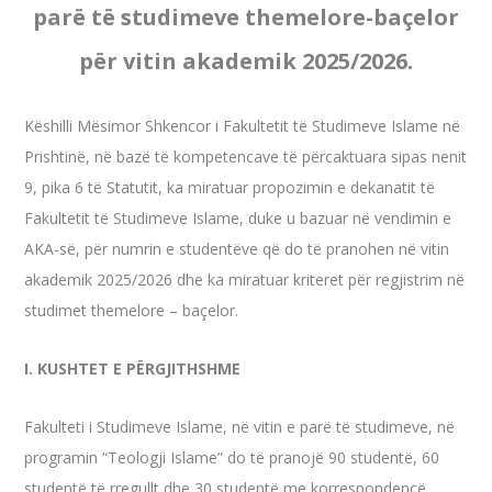
parë të studimeve themelore-baçelor
për vitin akademik 2025/2026.
Këshilli Mësimor Shkencor i Fakultetit të Studimeve Islame në
Prishtinë, në bazë të kompetencave të përcaktuara sipas nenit
9, pika 6 të Statutit, ka miratuar propozimin e dekanatit të
Fakultetit të Studimeve Islame, duke u bazuar në vendimin e
AKA-së, për numrin e studentëve që do të pranohen në vitin
akademik 2025/2026 dhe ka miratuar kriteret për regjistrim në
studimet themelore – baçelor.
I. KUSHTET E PËRGJITHSHME
Fakulteti i Studimeve Islame, në vitin e parë të studimeve, në
programin “Teologji Islame” do të pranojë 90 studentë, 60
studentë të rregullt dhe 30 studentë me korrespondencë.