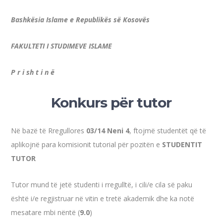
Bashkësia Islame e Republikës së Kosovës
FAKULTETI I STUDIMEVE ISLAME
P r i sh t i n ë
Konkurs për tutor
Në bazë të Rregullores
03/14 Neni 4
, ftojmë studentët që të
aplikojnë para komisionit tutorial për pozitën e
STUDENTIT
TUTOR
Tutor mund të jetë studenti i rregulltë, i cili/e cila së paku
është i/e regjistruar në vitin e tretë akademik dhe ka notë
mesatare mbi nëntë (
9.0
)