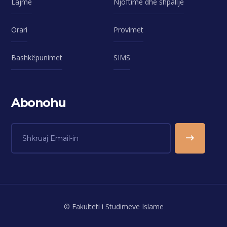
Lajme
Njoftime dhe shpallje
Orari
Provimet
Bashkëpunimet
SIMS
Abonohu
© Fakulteti i Studimeve Islame