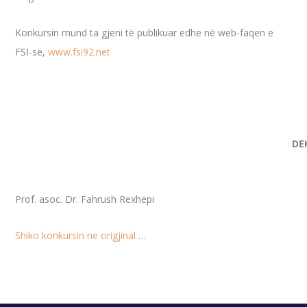
Konkursin mund ta gjeni të publikuar edhe në web-faqen e
FSI-së,
www.fsi92.net
DE
Prof. asoc. Dr. Fahrush Rexhepi
Shiko konkursin ne origjinal
…