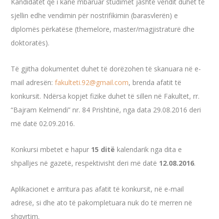
Kandidatët që i kanë mbaruar studimet jashtë vendit duhet të
sjellin edhe vendimin për nostrifikimin (barasvlerën) e
diplomës përkatëse (themelore, master/magjistraturë dhe
doktoratës).
Të gjitha dokumentet duhet të dorëzohen të skanuara në e-
mail adresën:
fakulteti.92@gmail.com
, brenda afatit të
konkursit. Ndërsa kopjet fizike duhet të sillen në Fakultet, rr.
“Bajram Kelmendi” nr. 84 Prishtinë, nga data 29.08.2016 deri
më datë 02.09.2016.
Konkursi mbetet e hapur
15 ditë
kalendarik nga dita e
shpalljes në gazetë, respektivisht deri më datë
12.08.2016
.
Aplikacionet e arritura pas afatit të konkursit, në e-mail
adresë, si dhe ato të pakompletuara nuk do të merren në
shqyrtim.