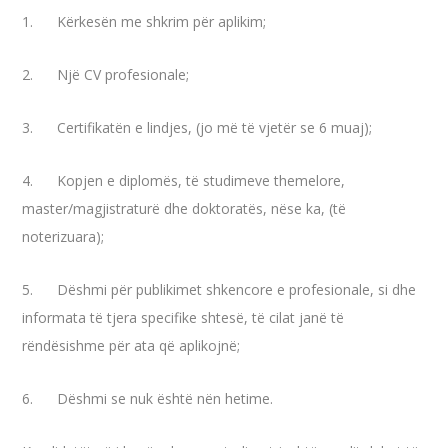
1. Kërkesën me shkrim për aplikim;
2. Një CV profesionale;
3. Certifikatën e lindjes, (jo më të vjetër se 6 muaj);
4. Kopjen e diplomës, të studimeve themelore,
master/magjistraturë dhe doktoratës, nëse ka, (të
noterizuara);
5. Dëshmi për publikimet shkencore e profesionale, si dhe
informata të tjera specifike shtesë, të cilat janë të
rëndësishme për ata që aplikojnë;
6. Dëshmi se nuk është nën hetime.