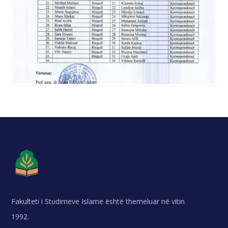
Fakulteti i Studimeve Islame është themeluar në vitin
1992.