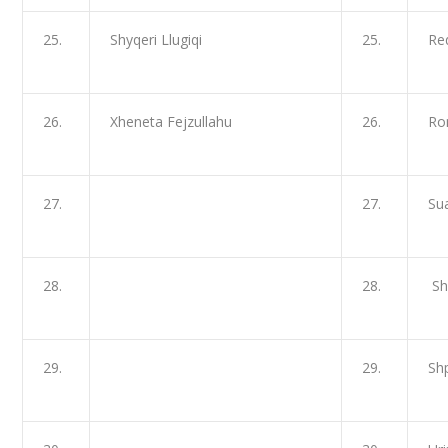
25.
Shyqeri Llugiqi
25.
Re
26.
Xheneta Fejzullahu
26.
Ro
27.
27.
Su
28.
28.
Sh
29.
29.
Sh