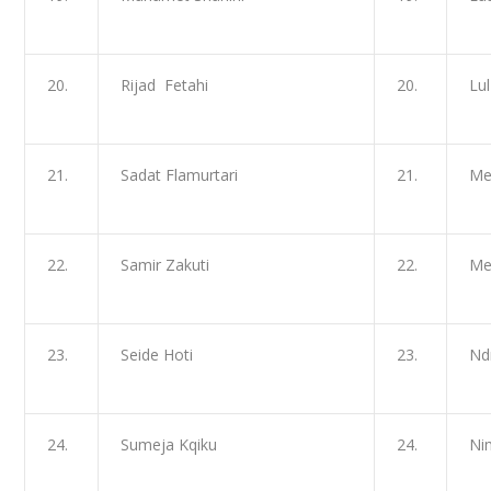
20.
Rijad Fetahi
20.
Lu
21.
Sadat Flamurtari
21.
Me
22.
Samir Zakuti
22.
Me
23.
Seide Hoti
23.
Nd
24.
Sumeja Kqiku
24.
Ni