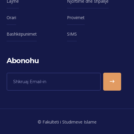
Lajme
Njoftime dhe shpallje
Orari
Provimet
Bashkëpunimet
SIMS
Abonohu
© Fakulteti i Studimeve Islame