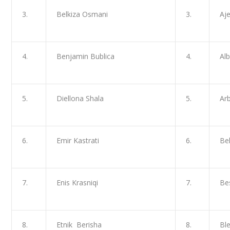
3.
Belkiza Osmani
3.
Aj
4.
Benjamin Bublica
4.
Al
5.
Diellona Shala
5.
Ar
6.
Emir Kastrati
6.
Be
7.
Enis Krasniqi
7.
Be
8.
Etnik Berisha
8.
Bl