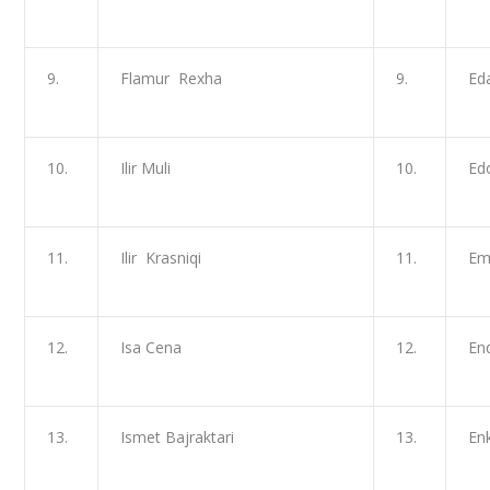
9.
Flamur Rexha
9.
Ed
10.
Ilir Muli
10.
Ed
11.
Ilir Krasniqi
11.
Em
12.
Isa Cena
12.
En
13.
Ismet Bajraktari
13.
En