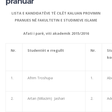
pranuar
LISTA E KANDIDATËVE TË CILËT KALUAN PROVIMIN
PRANUES NË FAKULTETIN E STUDIMEVE ISLAME
Afati i parë, viti akademik 2015/2016
Nr.
Studentët e rregullt
Nr.
St
ko
1.
Afrim Troshupa
1.
Ab
2.
Artan (Milazim) Jashari
2.
Ade