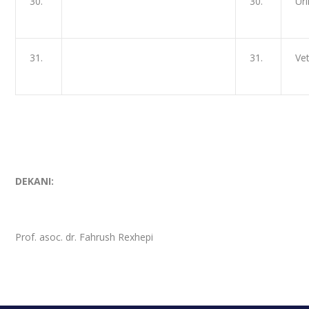
30.
30.
Ur
31.
31.
Ve
DEKANI:
Prof. asoc. dr. Fahrush Rexhepi