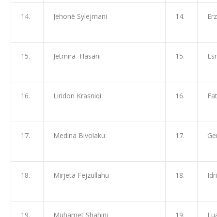
14.
Jehonë Sylejmani
14.
Er
15.
Jetmira Hasani
15.
Es
16.
Liridon Krasniqi
16.
Fat
17.
Medina Bivolaku
17.
Ge
18.
Mirjeta Fejzullahu
18.
Idr
19.
Muhamet Shahini
19.
Lu