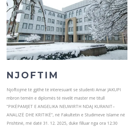
N J O F T I M
Njoftojmë të gjithë të interesuarit se studenti Amar JAKUPI
mbron temën e diplomës të nivelit master me titull
“PIKËPAMJET E ANGELIKA NEUWIRTH NDAJ KURANIT–
ANALIZË DHE KRITIKË”, në Fakultetin e Studimeve Islame në
Prishtinë, më datë 31. 12. 2025, duke filluar nga ora 12:30