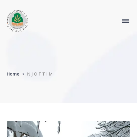
Home
N J O F T I M