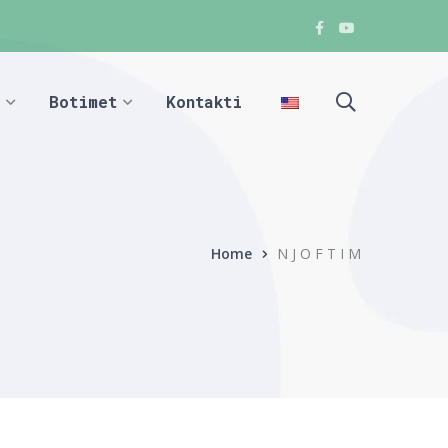
Facebook
Youtube
Facebook
Facebook
Botimet
Kontakti
Home
N J O F T I M