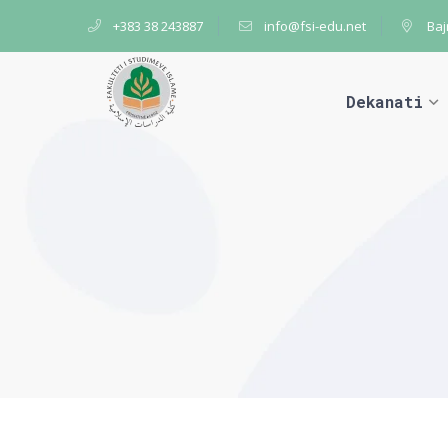
+383 38 243887
info@fsi-edu.net
Baj
Dekanati