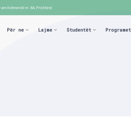
ram Kelmendi nr. 84, Prishtinë
Për ne
Lajme
Studentët
Programet