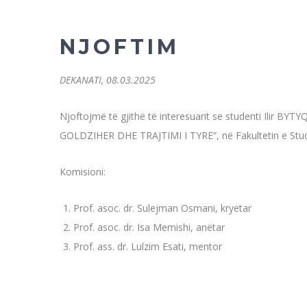
N J O F T I M
DEKANATI, 08.03.2025
Njoftojmë të gjithë të interesuarit se studenti Ilir
GOLDZIHER DHE TRAJTIMI I TYRE”, në Fakultetin e Studim
Komisioni:
Prof. asoc. dr. Sulejman Osmani, kryetar
Prof. asoc. dr. Isa Memishi, anëtar
Prof. ass. dr. Lulzim Esati, mentor