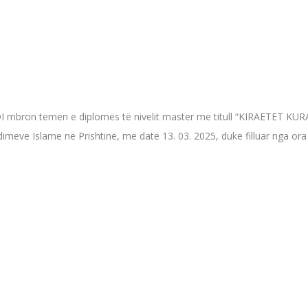
 BYTYQI mbron temën e diplomës të nivelit master me titull “KIRAET
eve Islame në Prishtinë, më datë 13. 03. 2025, duke filluar nga ora