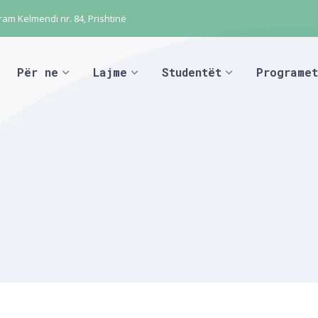
ram Kelmendi nr. 84, Prishtinë
Për ne
Lajme
Studentët
Programet