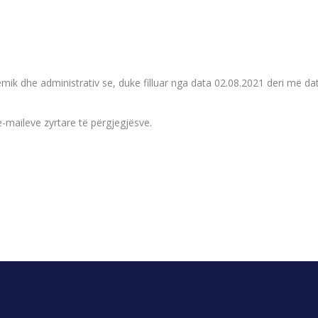
emik dhe administrativ se, duke filluar nga data 02.08.2021 deri më da
-maileve zyrtare të përgjegjësve.