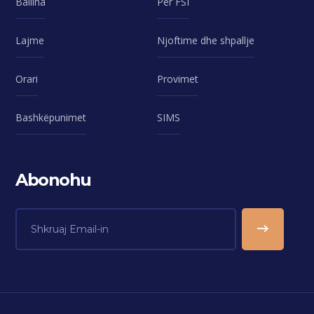
Ballina
Për FSI
Lajme
Njoftime dhe shpallje
Orari
Provimet
Bashkëpunimet
SIMS
Abonohu