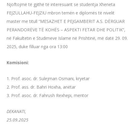
Njoftojmë të gjithë të interesuarit se studentja Xheneta
FEJZULLAHU-FEJZIU mbron temën e diplomës të nivelit
master me titull “MESAZHET E PEJGAMBERIT A.S. DËRGUAR
PERANDORËVE TË KOHËS – ASPEKTI FETAR DHE POLITIK”,
në Fakultetin e Studimeve Islame në Prishtinë, më datë 29. 09.
2025, duke filluar nga ora 13:00
Komisioni:
1. Prof. asoc. dr. Sulejman Osmani, kryetar
2. Prof. ass. dr. Bahri Hoxha, anëtar
3. Prof. asoc. dr. Fahrush Rexhepi, mentor
DEKANATI,
25.09.2025