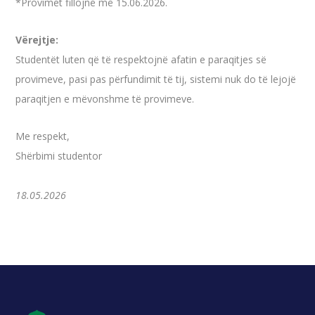
*Provimet fillojnë më 15.06.2026.
Vërejtje:
Studentët luten që të respektojnë afatin e paraqitjes së
provimeve, pasi pas përfundimit të tij, sistemi nuk do të lejojë
paraqitjen e mëvonshme të provimeve.
Me respekt,
Shërbimi studentor
18.05.2026