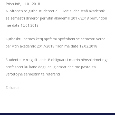
Prishtinë, 11.01.2018
Njoftohen të gjithë studentët e FSI-së si dhe stafi akademik
se semestri dimëror për vitin akademik 2017/2018 përfundon
më datë 12.01.2018
Gjithashtu pëmes këtij njoftimi njoftoheni se semestri veror
për vitin akademik 2017/2018 fillon më datë 12.02.2018
Studentët e rregullt janë të obliguar t’i marrin nënshkrimet nga
profesorët ku kanë dëgjuar ligjëratat dhe më pastaj ta
vërtetojnë semestrin te referenti.
Dekanati