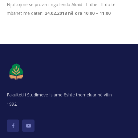
Njoftojmë se provimi nga lënda Akaid –I- dhe –II-do të
mbahet me datën:
24.02.2018 në ora 10:00 – 11:00
Fakulteti i Studimeve Islame është themeluar në vitin
1992.