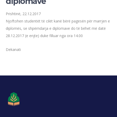
diplomave
Prishtinë, 22.12.2017
Njoftohen studentët të cilët kanë bërë pagesën për marrjen e
diplomës, se shpërndarja e diplomave do të bëhet më datë
28.12.2017 (e enjte) duke filluar nga ora 14.00
Dekanati