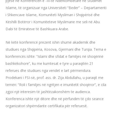
pjesë në Konferencën e -III-të Ndërkombëtare në Studimet
Islame, të organizuar nga Universiteti “Beder” – Departamenti
i Shkencave Islame, Komuniteti Mysliman i Shqipërisë dhe
Këshilli Botëror i Komuniteteve Myslimane me seli në Abu
Dabi të Emirateve të Bashkuara Arabe.
Në këtë konferencë prezent ishin shumë akademik dhe
studiues nga Shqipëria, Kosova, Gjermani dhe Turqia. Tema e
konferencës ishte: “Islami dhe sfidat e familjes në shoqërinë
bashkëkohore”, ku me kumtesat e tyre u paraqitën 21
referues dhe studiues nga vendet e lart përmendura.
Prodekani i FSI-së, prof. ass. dr. Zija Abdullahu, u paraqit me
temën: “Roli i familjes në ngritjen e imunitetit shoqëror”, e cila
zgjoi një interesim të jashtëzakonshëm te audienca.
Konferenca ishte një ditore dhe në përfundim të çdo seance
organizatori shpërndante certifikata për referuesit.