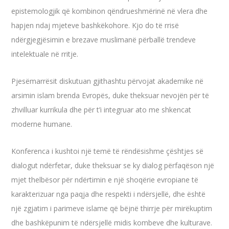
epistemologjik që kombinon qëndrueshmërinë në vlera dhe
hapjen ndaj mjeteve bashkëkohore. Kjo do të rrisë
ndërgjegjësimin e brezave muslimanë përballë trendeve
intelektuale në rritje.
Pjesëmarrësit diskutuan gjithashtu përvojat akademike në
arsimin islam brenda Evropës, duke theksuar nevojën për të
zhvilluar kurrikula dhe për t’i integruar ato me shkencat
moderne humane.
Konferenca i kushtoi një temë të rëndësishme çështjes së
dialogut ndërfetar, duke theksuar se ky dialog përfaqëson një
mjet thelbësor për ndërtimin e një shoqërie evropiane të
karakterizuar nga paqja dhe respekti i ndërsjellë, dhe është
një zgjatim i parimeve islame që bëjnë thirrje për mirëkuptim
dhe bashkëpunim të ndërsjellë midis kombeve dhe kulturave.