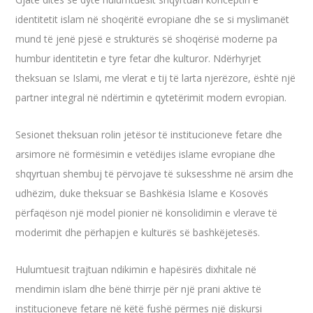
identitetit islam në shoqëritë evropiane dhe se si myslimanët
mund të jenë pjesë e strukturës së shoqërisë moderne pa
humbur identitetin e tyre fetar dhe kulturor. Ndërhyrjet
theksuan se Islami, me vlerat e tij të larta njerëzore, është një
partner integral në ndërtimin e qytetërimit modern evropian.
Sesionet theksuan rolin jetësor të institucioneve fetare dhe
arsimore në formësimin e vetëdijes islame evropiane dhe
shqyrtuan shembuj të përvojave të suksesshme në arsim dhe
udhëzim, duke theksuar se Bashkësia Islame e Kosovës
përfaqëson një model pionier në konsolidimin e vlerave të
moderimit dhe përhapjen e kulturës së bashkëjetesës.
Hulumtuesit trajtuan ndikimin e hapësirës dixhitale në
mendimin islam dhe bënë thirrje për një prani aktive të
institucioneve fetare në këtë fushë përmes një diskursi