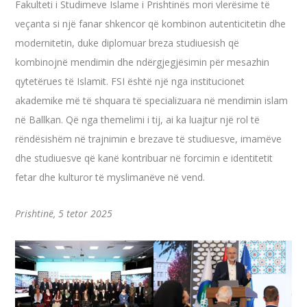
Fakulteti i Studimeve Islame i Prishtinës mori vlerësime të
veçanta si një fanar shkencor që kombinon autenticitetin dhe
modernitetin, duke diplomuar breza studiuesish që
kombinojnë mendimin dhe ndërgjegjësimin për mesazhin
qytetërues të Islamit. FSI është një nga institucionet
akademike më të shquara të specializuara në mendimin islam
në Ballkan. Që nga themelimi i tij, ai ka luajtur një rol të
rëndësishëm në trajnimin e brezave të studiuesve, imamëve
dhe studiuesve që kanë kontribuar në forcimin e identitetit
fetar dhe kulturor të myslimanëve në vend.
Prishtinë, 5 tetor 2025