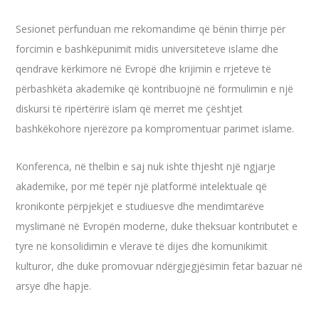
Sesionet përfunduan me rekomandime që bënin thirrje për
forcimin e bashkëpunimit midis universiteteve islame dhe
qendrave kërkimore në Evropë dhe krijimin e rrjeteve të
përbashkëta akademike që kontribuojnë në formulimin e një
diskursi të ripërtërirë islam që merret me çështjet
bashkëkohore njerëzore pa kompromentuar parimet islame.
Konferenca, në thelbin e saj nuk ishte thjesht një ngjarje
akademike, por më tepër një platformë intelektuale që
kronikonte përpjekjet e studiuesve dhe mendimtarëve
myslimanë në Evropën moderne, duke theksuar kontributet e
tyre në konsolidimin e vlerave të dijes dhe komunikimit
kulturor, dhe duke promovuar ndërgjegjësimin fetar bazuar në
arsye dhe hapje.