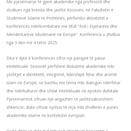
Me pjesëmarrje të gjerë akademike nga profesorë dhe
studiues nga brenda dhe jashtë Kosovës, në Fakultetin e
Studimeve Islame të Prishtinës, përfundoi aktivitetet e
konferencës ndërkombëtare me titull “Roli i Dijetarëve dhe
Mendimtarëve Muslimanë në Evropë”. Konferenca u zhvillua
nga 3 deri më 4 tetor 2025.
Dita e dytë e konferencës ofroi një pasqyrë të pasur
intelektuale. Sesionet përfshinë diskutime akademike mbi
çështjet e identitetit, integrimit, lidershipit fetar dhe arsimit
islam në Evropë, së bashku me tema mbi dialogun ndërfetar
dhe ndërkulturor dhe sfidat intelektuale në epokën dixhitale.
Pjesëmarrësit ofruan një angazhim të jashtëzakonshëm
shkencor, duke ofruar njohuri të reja mbi zhvillimin e punës
akademike islame në kontekstin evropian.
Gjatë ditës së dytë hulumtuesit shqyrtuan konceptin e