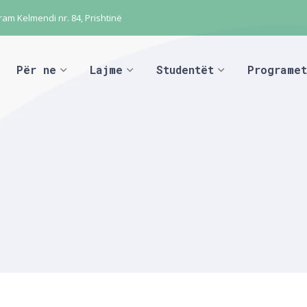
ram Kelmendi nr. 84, Prishtinë
Për ne
Lajme
Studentët
Programet