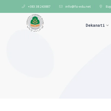
+383 38 243887
info@fsi-edu.net
Baj
Dekanati