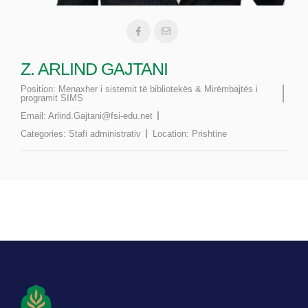
Z. ARLIND GAJTANI
Position:
Menaxher i sistemit të bibliotekës & Mirëmbajtës i
programit SIMS
Email:
Arlind.Gajtani@fsi-edu.net
Categories:
Stafi administrativ
Location:
Prishtine