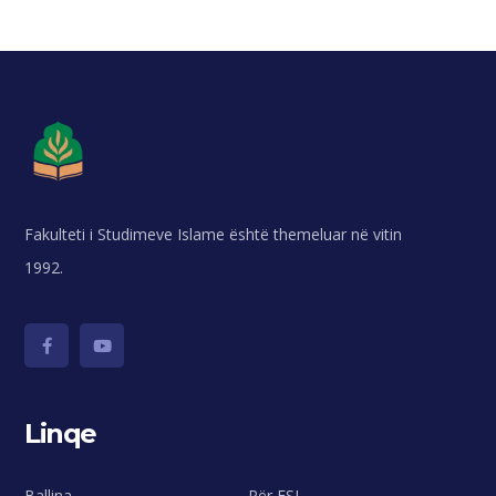
Fakulteti i Studimeve Islame është themeluar në vitin
1992.
Linqe
Ballina
Për FSI