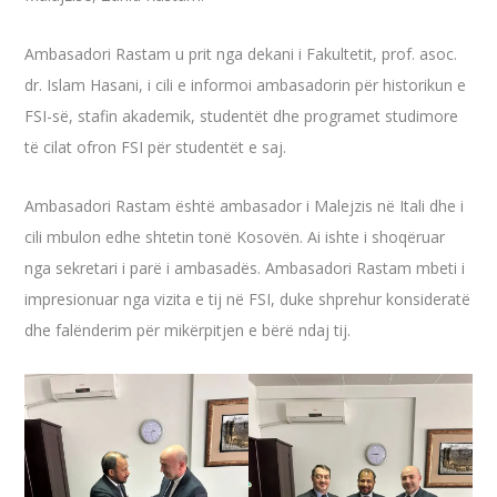
Ambasadori Rastam u prit nga dekani i Fakultetit, prof. asoc.
dr. Islam Hasani, i cili e informoi ambasadorin për historikun e
FSI-së, stafin akademik, studentët dhe programet studimore
të cilat ofron FSI për studentët e saj.
Ambasadori Rastam është ambasador i Malejzis në Itali dhe i
cili mbulon edhe shtetin tonë Kosovën. Ai ishte i shoqëruar
nga sekretari i parë i ambasadës. Ambasadori Rastam mbeti i
impresionuar nga vizita e tij në FSI, duke shprehur konsideratë
dhe falënderim për mikërpitjen e bërë ndaj tij.