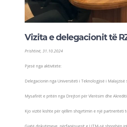
Vizita e delegacionit të 
Prishtinë, 31.10.2024
Pjesë nga aktivitete:
Delegacionin nga Universiteti i Teknologjisë i Malajzis
Mysafirët e pritën nga Drejtori për Vlerësim dhe Akrediti
Kjo
vizitë kishte për qëllim shqyrtimin e një partnerit
Gjatë diskutimeve, përfaqësuesit e UTM-së shprehën in