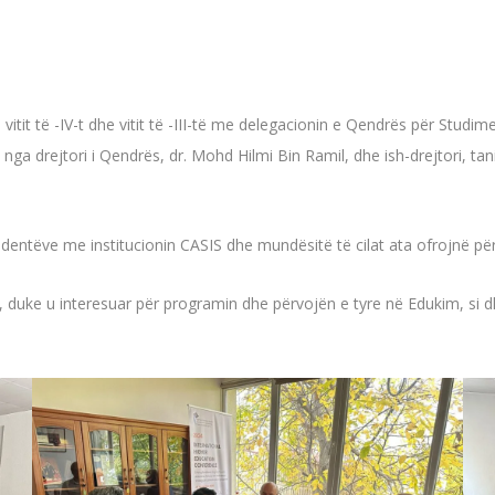
vitit të -IV-t dhe vitit të -III-të me delegacionin e Qendrës për Studi
 nga drejtori i Qendrës, dr. Mohd Hilmi Bin Ramil, dhe ish-drejtori, tan
tudentëve me institucionin CASIS dhe mundësitë të cilat ata ofrojnë pë
 duke u interesuar për programin dhe përvojën e tyre në Edukim, si dh