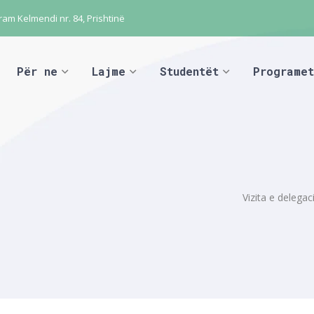
ram Kelmendi nr. 84, Prishtinë
Për ne
Lajme
Studentët
Programet
Vizita e delegac