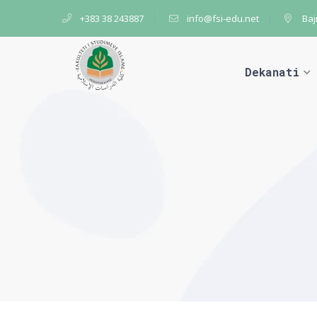
+383 38 243887
info@fsi-edu.net
Baj
Dekanati