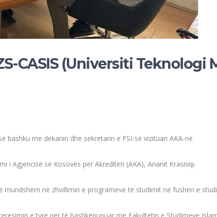
RZS-CASIS (Universiti Teknologi M
ë së bashku me dekanin dhe sekretarin e FSI-së vizituan AKA-në
mi i Agjencisë së Kosovës për Akreditim (AKA), Arianit Krasniqi.
eti të mundshëm në zhvillimin e programeve të studimit në fushën e s
teresimin e tyre për të bashkëpunuar me Fakultetin e Studimeve Islam