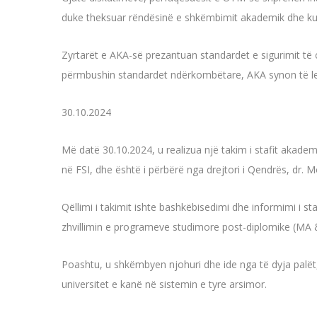
duke theksuar rëndësinë e shkëmbimit akademik dhe kul
Zyrtarët e AKA-së prezantuan standardet e sigurimit t
përmbushin standardet ndërkombëtare, AKA synon të leht
30.10.2024
Më datë 30.10.2024, u realizua një takim i stafit akade
në FSI, dhe është i përbërë nga drejtori i Qendrës, dr. M
Qëllimi i takimit ishte bashkëbisedimi dhe informimi i
zhvillimin e programeve studimore post-diplomike (MA &
Poashtu, u shkëmbyen njohuri dhe ide nga të dyja palët,
universitet e kanë në sistemin e tyre arsimor.