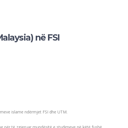
alaysia) në FSI
tudimeve islame ndërmjet FSI dhe UTM.
e për të zgjeruar mundësitë e studimeve në këtë fushë,