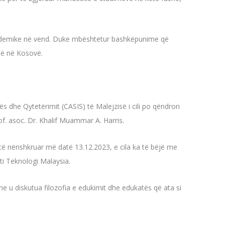
akademike në vend. Duke mbështetur bashkëpunime që
të në Kosovë.
s dhe Qytetërimit (CASIS) të Malejzisë i cili po qëndron
rof. asoc. Dr. Khalif Muammar A. Harris.
të nënshkruar më datë 13.12.2023, e cila ka të bëjë me
i Teknologi Malaysia.
e u diskutua filozofia e edukimit dhe edukatës që ata si