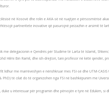
turor.
ë cilësisë në Kosovë dhe rolin e AKA-së në ruajtjen e përsosmërisë 
ësojë partneritete inovative që pasurojnë peizazhin e arsimit të lar
mik me delegacionin e Qendrës për Studime të Larta të Islamit, Shkencë
ohd Hilmi Bin Ramil, dhe ish-drejtori, tani profesor në këtë qendër, p
 stafit lidhur me marrëveshjen e nënshkruar mes FSI-së dhe UTM-CASIS 
 PhD) të cilat do të organizohen nga FSI në bashkëpunim me Uiversit
 duke u interesuar për programin dhe përvojën e tyre në Edukim, si dh