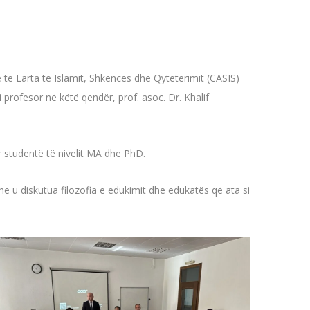
me të Larta të Islamit, Shkencës dhe Qytetërimit (CASIS)
i profesor në këtë qendër, prof. asoc. Dr. Khalif
r studentë të nivelit MA dhe PhD.
e u diskutua filozofia e edukimit dhe edukatës që ata si