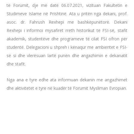
të Forumit, dje më datë 06.07.2021, vizituan Fakultetin e
Studimeve Islame në Prishtinë. Ata u pritën nga dekani, prof.
asoc. dr. Fahrush Rexhepi me bashkëpunëtorë. Dekani
Rexhepi i informoi mysafirët rreth historikut të FSI-së, stafit
akademik, studentëve dhe programeve të cilat FSI ofron për
studentë. Delegacioni u shpreh i kënaqur me ambientet e FSI-
së si dhe vlerësuan lartë punën dhe angazhimin e dekanatit
dhe stafit.
Nga ana e tyre edhe ata informuan dekanin me angazhimet
dhe aktivitetet e tyre në kuadër të Forumit Mysliman Evropian.