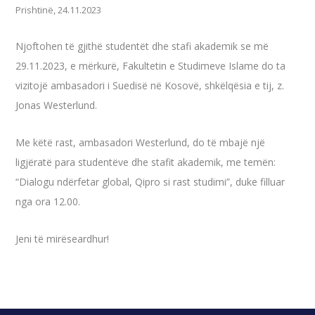
Prishtinë, 24.11.2023
Njoftohen të gjithë studentët dhe stafi akademik se më
29.11.2023, e mërkurë, Fakultetin e Studimeve Islame do ta
vizitojë ambasadori i Suedisë në Kosovë, shkëlqësia e tij, z.
Jonas Westerlund.
Me këtë rast, ambasadori Westerlund, do të mbajë një
ligjëratë para studentëve dhe stafit akademik, me temën:
“Dialogu ndërfetar global, Qipro si rast studimi”, duke filluar
nga ora 12.00.
Jeni
të mirëseardhur!