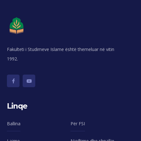
Fakulteti i Studimeve Islame është themeluar në vitin
1992.
Linqe
Ballina
Për FSI
Lajme
Njoftime dhe shpallje