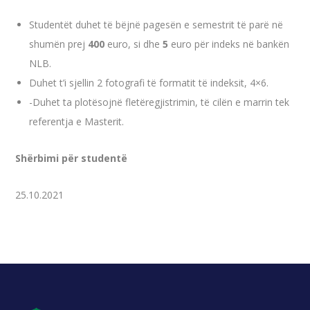
Studentët duhet të bëjnë pagesën e semestrit të parë në
shumën prej
400
euro, si dhe
5
euro për indeks në bankën
NLB.
Duhet t’i sjellin 2 fotografi të formatit të indeksit, 4×6.
-Duhet ta plotësojnë fletëregjistrimin, të cilën e marrin tek
referentja e Masterit.
Shërbimi për studentë
25.10.2021