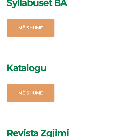
Syllabuset BA
MË SHUMË
Katalogu
MË SHUMË
Revista Zgjimi