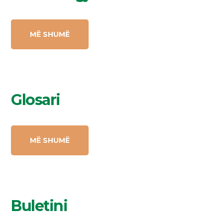
MË SHUMË
Glosari
MË SHUMË
Buletini