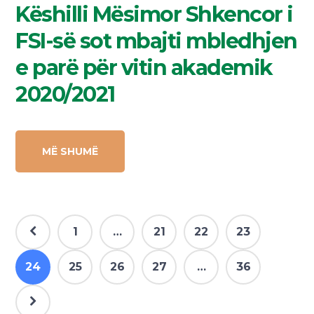
Këshilli Mësimor Shkencor i
FSI-së sot mbajti mbledhjen
e parë për vitin akademik
2020/2021
MË SHUMË
1
…
21
22
23
24
25
26
27
…
36