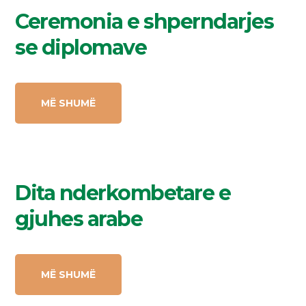
Ceremonia e shperndarjes
se diplomave
MË SHUMË
Dita nderkombetare e
gjuhes arabe
MË SHUMË