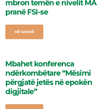
mbron temën e nivelit MA
pranë FSI-se
MË SHUMË
Mbahet konferenca
ndërkombëtare “Mësimi
përgjatë jetës në epokën
digjitale”