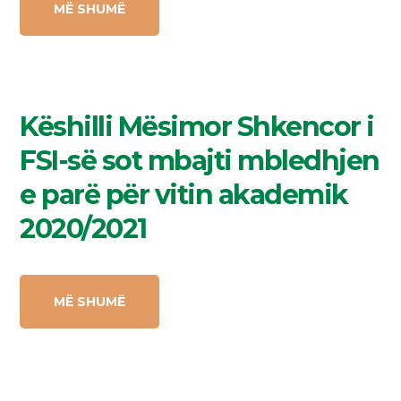
MË SHUMË
Këshilli Mësimor Shkencor i
FSI-së sot mbajti mbledhjen
e parë për vitin akademik
2020/2021
MË SHUMË