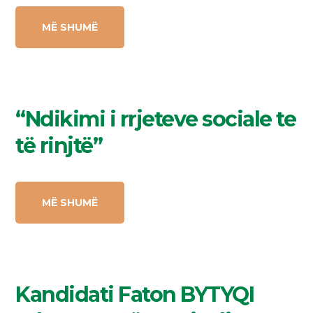
MË SHUMË
“Ndikimi i rrjeteve sociale te
të rinjtë”
MË SHUMË
Kandidati Faton BYTYQI